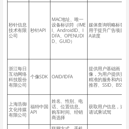
MAC地址、唯一
秒针信息
设备标识符（IME
媒体查询明略标签
技术有限
秒针API
I、AndroidID、I
用于提升广告项目T
公司
DFA、OPENUDI
A浓度
D、GUID）
浙江每日
提供用户基础画
互动网络
像，为用户提供更
个像SDK
OAID/IDFA
科技股份
精准的服务和内容
有限公司
推荐、SSID、BSSID
姓名、性别、电
上海浩御
福特中国
话、位置信息、
获取用户信息，邀
文化传媒
API
购车时间、经销
请试乘试驾
有限公司
商选择
联网方式、手机