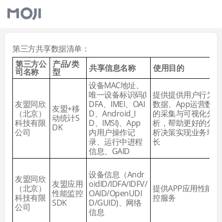
第三方共享数据清单：
第三方公
产品/类
共享信息名称
使用目的
司名称
型
设备MAC地址、
唯一设备标识码(I
提供提供用户行为
友盟同欣
DFA、IMEI、OAI
数据、App运营数据
友盟+移
（北京）
D、Android_I
的采集与可视化分
动统计S
科技有限
D、IMSI)、App
析，帮助更好的分
DK
公司
内用户操作记
析决策实现业务增
录、运行中进程
长
信息、GAID
设备信息（Andr
友盟同欣
友盟应用
oidID/IDFA/IDFV/
（北京）
提供APP应用性能监
性能监控
OAID/OpenUDI
科技有限
控服务
SDK
D/GUID)、网络
公司
信息