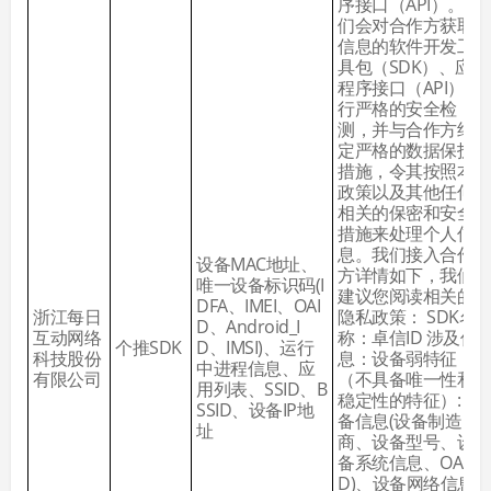
序接口（API）。我
们会对合作方获取
信息的软件开发工
具包（SDK）、应用
程序接口（API） 进
行严格的安全检
测，并与合作方约
定严格的数据保护
措施，令其按照本
政策以及其他任何
相关的保密和安全
措施来处理个人信
息。我们接入合作
设备MAC地址、
方详情如下，我们
唯一设备标识码(I
建议您阅读相关的
DFA、IMEI、OAI
浙江每日
隐私政策： SDK名
D、Android_I
互动网络
称：卓信ID 涉及信
个推SDK
D、IMSI)、运行
科技股份
息：设备弱特征
中进程信息、应
有限公司
（不具备唯一性和
用列表、SSID、B
稳定性的特征）: 设
SSID、设备IP地
备信息(设备制造
址
商、设备型号、设
备系统信息、OAI
D)、设备网络信息