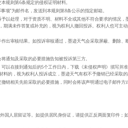
交本规则第6条规定的侵权证明材料。
投诉事项”为邮件名，发送到本规则第8条公示的指定邮箱。
投诉予以处理，对于资质不明、材料不全或其他不符合要求的情况
，期满未作答复或补充的，视为权利人撤回投诉。权利人也可主动
核并作出审核结果。如投诉审核通过，墨迹天气会采取屏蔽、删除、
时会将通知及采取的必要措施告知被投诉第三方。
益，可以在接到通知后的5个工作日内，下载《未侵权声明》填写并
材料的，视为权利人投诉成立，墨迹天气有权不予撤销已经采取的
决定撤销相关先前采取的必要措施，同时会将该声明通过电子邮件
护照、外国人居留证等。如提供居民身份证，请提供正反两面复印件